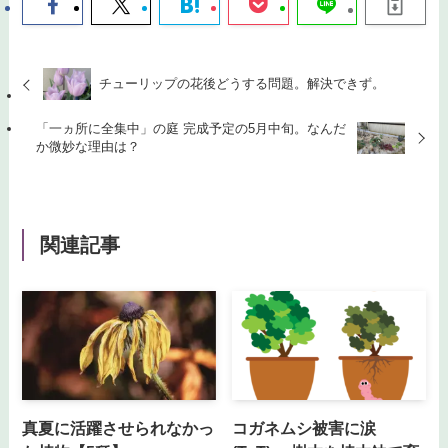
チューリップの花後どうする問題。解決できず。
「一ヵ所に全集中」の庭 完成予定の5月中旬。なんだ
か微妙な理由は？
関連記事
真夏に活躍させられなかっ
コガネムシ被害に涙